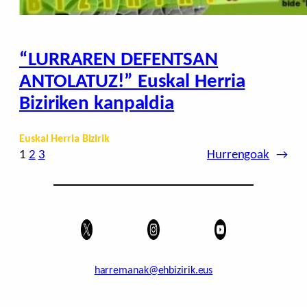
“LURRAREN DEFENTSAN
ANTOLATUZ!” Euskal Herria
Biziriken kanpaldia
Euskal Herria Bizirik
1
2
3
Hurrengoak
→
harremanak@ehbizirik.eus