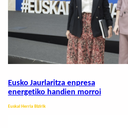
Eusko Jaurlaritza enpresa
energetiko handien morroi
Euskal Herria Bizirik