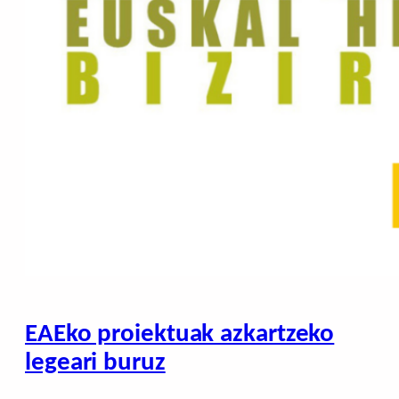
EAEko proiektuak azkartzeko
legeari buruz