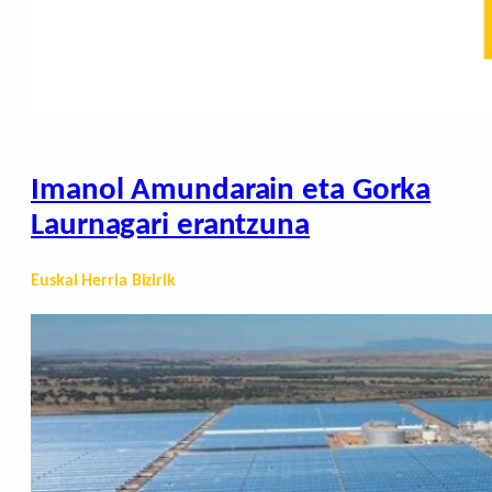
Imanol Amundarain eta Gorka
Laurnagari erantzuna
Euskal Herria Bizirik