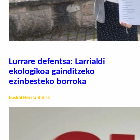
Lurrare defentsa: Larrialdi
ekologikoa gainditzeko
ezinbesteko borroka
Euskal Herria Bizirik