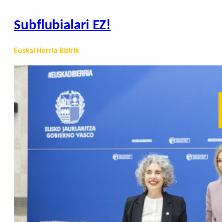
Subflubialari EZ!
Euskal Herria Bizirik