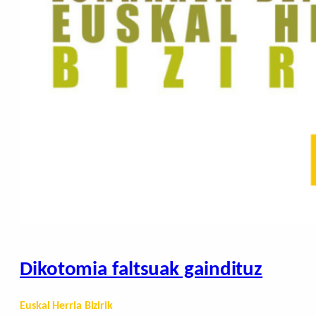
Dikotomia faltsuak gaindituz
Euskal Herria Bizirik