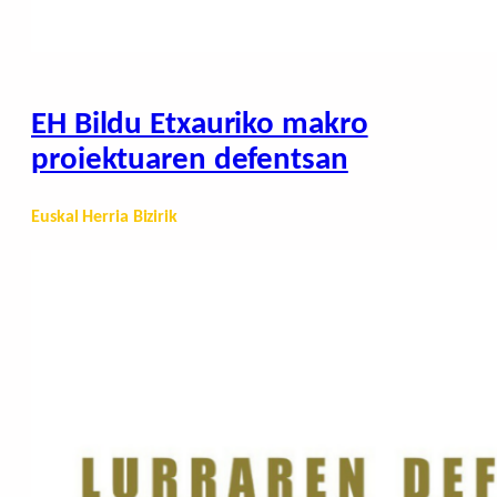
EH Bildu Etxauriko makro
proiektuaren defentsan
Euskal Herria Bizirik